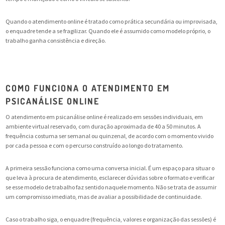
Quando o atendimento online é tratado como prática secundária ou improvisada,
o enquadre tende a se fragilizar. Quando ele é assumido como modelo próprio, o
trabalho ganha consistência e direção.
COMO FUNCIONA O ATENDIMENTO EM
PSICANÁLISE ONLINE
O atendimento em psicanálise online é realizado em sessões individuais, em
ambiente virtual reservado, com duração aproximada de 40 a 50 minutos. A
frequência costuma ser semanal ou quinzenal, de acordo com o momento vivido
por cada pessoa e com o percurso construído ao longo do tratamento.
A primeira sessão funciona como uma conversa inicial. É um espaço para situar o
que leva à procura de atendimento, esclarecer dúvidas sobre o formato e verificar
se esse modelo de trabalho faz sentido naquele momento. Não se trata de assumir
um compromisso imediato, mas de avaliar a possibilidade de continuidade.
Caso o trabalho siga, o enquadre (frequência, valores e organização das sessões) é