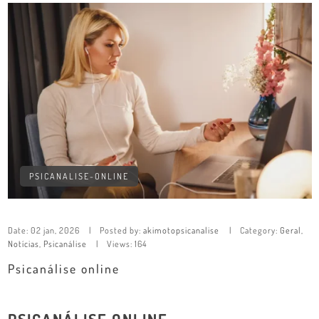
PSICANALISE-ONLINE
Date:
02 jan, 2026
Posted by:
akimotopsicanalise
Category:
Geral
,
Notícias
,
Psicanálise
Views: 164
Psicanálise online