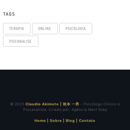
TAGS
TERAPIA
ONLINE
PSICOLOGIA
PSICANALISE
© 2025
Claudio Akimoto | 秋本 一男
- Psicólogo Clínico e
Psicanalista. Criado por:
Agência Next Step
Home
|
Sobre
|
Blog
|
Contato