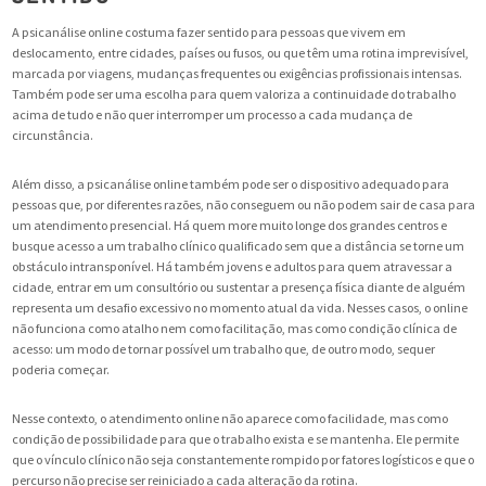
A psicanálise online costuma fazer sentido para pessoas que vivem em
deslocamento, entre cidades, países ou fusos, ou que têm uma rotina imprevisível,
marcada por viagens, mudanças frequentes ou exigências profissionais intensas.
Também pode ser uma escolha para quem valoriza a continuidade do trabalho
acima de tudo e não quer interromper um processo a cada mudança de
circunstância.
Além disso, a psicanálise online também pode ser o dispositivo adequado para
pessoas que, por diferentes razões, não conseguem ou não podem sair de casa para
um atendimento presencial. Há quem more muito longe dos grandes centros e
busque acesso a um trabalho clínico qualificado sem que a distância se torne um
obstáculo intransponível. Há também jovens e adultos para quem atravessar a
cidade, entrar em um consultório ou sustentar a presença física diante de alguém
representa um desafio excessivo no momento atual da vida. Nesses casos, o online
não funciona como atalho nem como facilitação, mas como condição clínica de
acesso: um modo de tornar possível um trabalho que, de outro modo, sequer
poderia começar.
Nesse contexto, o atendimento online não aparece como facilidade, mas como
condição de possibilidade para que o trabalho exista e se mantenha. Ele permite
que o vínculo clínico não seja constantemente rompido por fatores logísticos e que o
percurso não precise ser reiniciado a cada alteração da rotina.