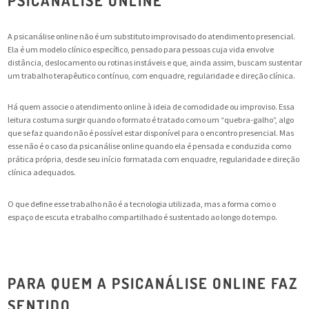
PSICANÁLISE ONLINE
A psicanálise online não é um substituto improvisado do atendimento presencial.
Ela é um modelo clínico específico, pensado para pessoas cuja vida envolve
distância, deslocamento ou rotinas instáveis e que, ainda assim, buscam sustentar
um trabalho terapêutico contínuo, com enquadre, regularidade e direção clínica.
Há quem associe o atendimento online à ideia de comodidade ou improviso. Essa
leitura costuma surgir quando o formato é tratado como um “quebra-galho”, algo
que se faz quando não é possível estar disponível para o encontro presencial. Mas
esse não é o caso da psicanálise online quando ela é pensada e conduzida como
prática própria, desde seu início formatada com enquadre, regularidade e direção
clínica adequados.
O que define esse trabalho não é a tecnologia utilizada, mas a forma como o
espaço de escuta e trabalho compartilhado é sustentado ao longo do tempo.
PARA QUEM A PSICANÁLISE ONLINE FAZ
SENTIDO