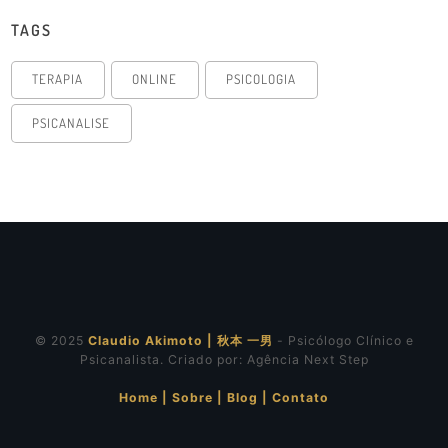
TAGS
TERAPIA
ONLINE
PSICOLOGIA
PSICANALISE
© 2025
Claudio Akimoto | 秋本 一男
- Psicólogo Clínico e
Psicanalista. Criado por:
Agência Next Step
Home
|
Sobre
|
Blog
|
Contato