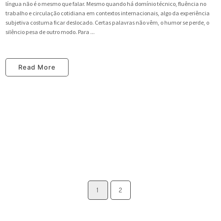
língua não é o mesmo que falar. Mesmo quando há domínio técnico, fluência no
trabalho e circulação cotidiana em contextos internacionais, algo da experiência
subjetiva costuma ficar deslocado. Certas palavras não vêm, o humor se perde, o
silêncio pesa de outro modo. Para ...
Read More
1
2