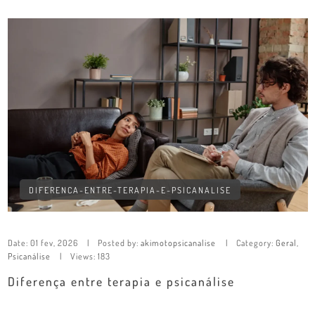
DIFERENCA-ENTRE-TERAPIA-E-PSICANALISE
Date:
01 fev, 2026
Posted by:
akimotopsicanalise
Category:
Geral
,
Psicanálise
Views: 183
Diferença entre terapia e psicanálise