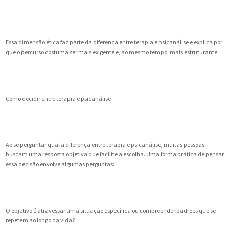
Essa dimensão ética faz parte da diferença entre terapia e psicanálise e explica por
que o percurso costuma ser mais exigente e, ao mesmo tempo, mais estruturante.
Como decidir entre terapia e psicanálise
Ao se perguntar qual a diferença entre terapia e psicanálise, muitas pessoas
buscam uma resposta objetiva que facilite a escolha. Uma forma prática de pensar
essa decisão envolve algumas perguntas:
O objetivo é atravessar uma situação específica ou compreender padrões que se
repetem ao longo da vida?