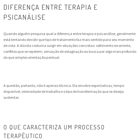
DIFERENÇA ENTRE TERAPIA E
PSICANÁLISE
Quando alguém pesquisa qual a diferença entre terapia e psicanálise, geralmente
está tentando decidir que tipo de tratamento faz mais sentido para seu momento
de vida. A dúvida costuma surgir em situações concretas: sofrimento recorrente,
conflitos que se repetem, sensação de estagnação ou busca por algo mais profundo
do que simples orientação pontual.
A questão, portanto, não é apenas técnica. Ela envolve expectativas, tempo
disponível, intensidade de trabalho e o tipo de transformação que se deseja
sustentar.
O QUE CARACTERIZA UM PROCESSO
TERAPÊUTICO