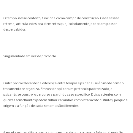
O tempo, nesse contexto, funciona como campo de construção. Cada sessão
retoma, articula e desloca elementos que, isoladamente, poderiam passar
despercebidos.
Singularidade em vez de protocolo
Outro ponto relevante na diferença entre terapia e psicanálise é o modo como o
tratamento se organiza. Em vez de aplicar um protocolo padronizado, a
psicanálise constrói o percurso a partir do caso específico. Dois pacientes com
queixas semelhantes podem trilhar caminhos completamente distintos, porque a
origem e a função de cada sintoma são diferentes.
A escuta psicanalítica busca compreender de onde a pessoa fala, qual posição