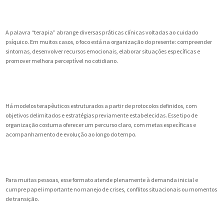
A palavra “terapia” abrange diversas práticas clínicas voltadas ao cuidado
psíquico. Em muitos casos, o foco está na organização do presente: compreender
sintomas, desenvolver recursos emocionais, elaborar situações específicas e
promover melhora perceptível no cotidiano.
Há modelos terapêuticos estruturados a partir de protocolos definidos, com
objetivos delimitados e estratégias previamente estabelecidas. Esse tipo de
organização costuma oferecer um percurso claro, com metas específicas e
acompanhamento de evolução ao longo do tempo.
Para muitas pessoas, esse formato atende plenamente à demanda inicial e
cumpre papel importante no manejo de crises, conflitos situacionais ou momentos
de transição.