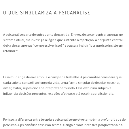
O QUE SINGULARIZA A PSICANÁLISE
A psicanálise parte de outro ponto de partida. Em vez de se concentrar apenas no
sintoma atual, ela investiga a lógica que sustenta a repetição. A pergunta central
deixa de ser apenas “como resolver isso?” e passa a incluir “por que isso insiste em
retornar?”
Essa mudança de eixo amplia o campo de trabalho. A psicanálise considera que
cada sujeito constrói, ao longo da vida, uma forma singular de desejar, escolher,
amar, evitar, se posicionar e interpretar o mundo. Essa estrutura subjetiva
influencia decisões presentes, relações afetivas e até escolhas profissionais.
Por isso, a diferença entre terapia e psicanálise envolve também a profundidade do
percurso. A psicanálise costuma ser mais longa e mais intensiva porque trabalha