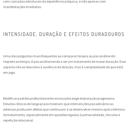
com camadas estruturais da experiência psíquica, e não apenas com
manifestações imediatas.
INTENSIDADE, DURAÇÃO E EFEITOS DURADOUROS
Uma das perguntas mais frequentes ao comparar terapia ou psicanálise diz
respeito ao tempo. A psicanálise tende a ser um tratamento de maior duração. Esse
aspecto não se relaciona à ausência de direção, mas à complexidade do que está
em jogo.
Modificar padrões profundamente enraizados exige elaboração progressiva.
Estudos clínicos de longo prazo mostram que intervenções psicodinâmicas
extensas produzem efeitos que continuam a se desenvolver mesmo após o término
do tratamento, especialmente em questões ligadas à personalidade, vínculos e
repetição relacional.