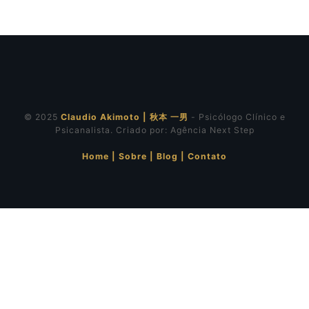
© 2025
Claudio Akimoto | 秋本 一男
- Psicólogo Clínico e
Psicanalista. Criado por:
Agência Next Step
Home
|
Sobre
|
Blog
|
Contato